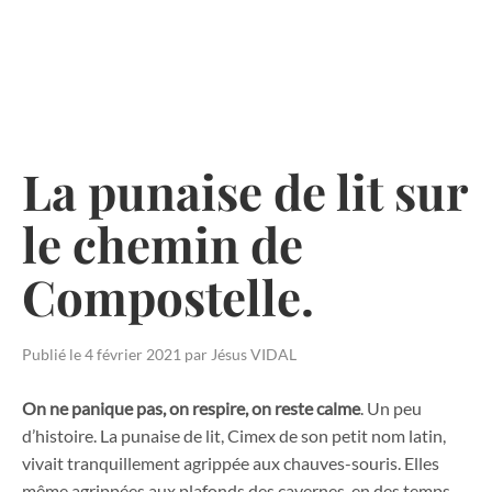
Skip
to
content
La punaise de lit sur
le chemin de
Compostelle.
Publié le
4 février 2021
par
Jésus VIDAL
On ne panique pas, on respire, on reste calme
. Un peu
d’histoire. La punaise de lit, Cimex de son petit nom latin,
vivait tranquillement agrippée aux chauves-souris. Elles
même agrippées aux plafonds des cavernes, en des temps